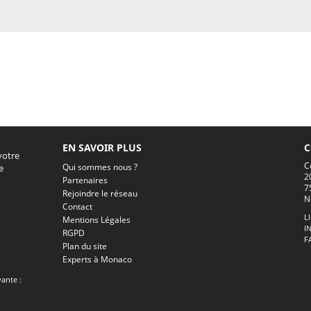
EN SAVOIR PLUS
C
votre
C
Qui sommes nous ?
e
2
Partenaires
7
Rejoindre le réseau
N
Contact
L
Mentions Légales
I
RGPD
F
Plan du site
Experts à Monaco
vante :