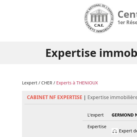
Cen
1er Rés
Expertise immob
Lexpert
/
CHER
/
Experts à THENIOUX
CABINET NF EXPERTISE
|
Expertise immobilièr
L'expert
GERMOND N
Expertise
Expert de