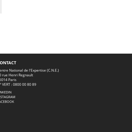
ONTACT
entre National de l'Expertise (C.N.E.)
0 rue Henri Regnault
5014 Paris
° VERT : 0800 00 80 89
INKEDIN
NSTAGRAM
ACEBOOK