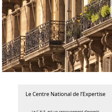
- Formatio
j
- Formatio
- ...
Le Centre National de l’Expertise
Le C.N.E. est un regroupement d’experts