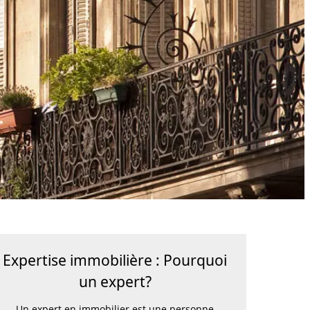
judiciaire)
our les ERP
.
Expertise immobilière : Pourquoi
un expert?
Un expert en immobilier est une personne