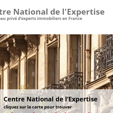
tre National de l'Expertise
eau privé d’experts immobiliers en France
,
centre de formation
s experts agréés C.N.E.
Centre National de l’Expertise
agréé et reconnu :
éalisation d’
expertises immobilièr
pertises immobilières en valeur vén
ise immobilière,
cliquez sur la carte pour trouver