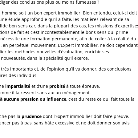
rédiger des conclusions plus ou moins fumeuses ?
l homme soit un bon expert immobilier. Bien entendu, celui-ci doit
ne étude approfondie qu’il a faite, les matières relevant de sa
olide bon sens car, dans la plupart des cas, les missions d’expertise
ions de fait et c’est incontestablement le bons sens qui prime
i nécessite une formation permanente, afin de coller à la réalité du
les, en perpétuel mouvement. L’Expert immobilier, ne doit cependant
dier les méthodes nouvelles d’évaluation, enrichir ses
nouveautés, dans la spécialité qu’il exerce.
très importants et, de l’opinion qu’il va donner, des conclusions
ires des individus.
une
impartialité
et d’une
probité
à toute épreuve.
mme il la ressent sans aucun ménagement.
 à aucune pression ou influence
, c’est du reste ce qui fait toute la
êche pas la
prudence
dont l’Expert immobilier doit faire preuve.
ancer pas à pas, sans hâte excessive et ne doit donner son avis