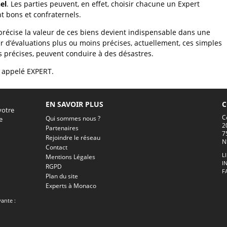
el
. Les parties peuvent, en effet, choisir chacune un Expert
nt bons et confraternels.
récise la valeur de ces biens devient indispensable dans une
r d’évaluations plus ou moins précises, actuellement, ces simples
as précises, peuvent conduire à des désastres.
 appelé EXPERT.
EN SAVOIR PLUS
C
votre
C
Qui sommes nous ?
e
2
Partenaires
7
Rejoindre le réseau
N
Contact
L
Mentions Légales
I
RGPD
F
Plan du site
Experts à Monaco
vante :