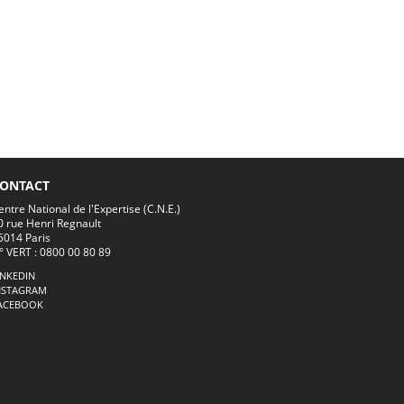
ONTACT
entre National de l'Expertise (C.N.E.)
0 rue Henri Regnault
5014 Paris
° VERT : 0800 00 80 89
INKEDIN
NSTAGRAM
ACEBOOK