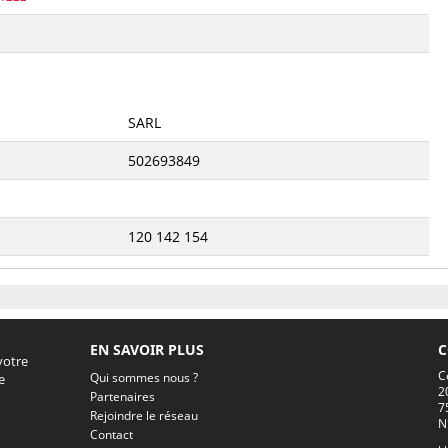
SARL
502693849
120 142 154
EN SAVOIR PLUS
C
votre
C
Qui sommes nous ?
e
2
Partenaires
7
Rejoindre le réseau
N
Contact