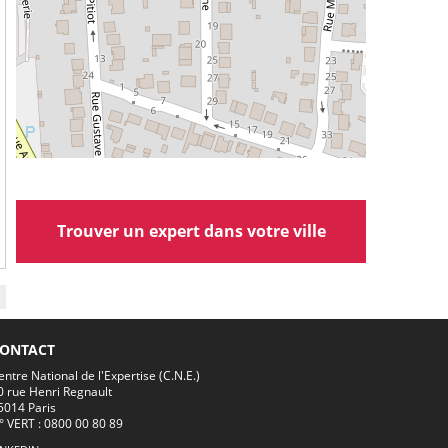
Trouver un expert dans votre ville
ONTACT
entre National de l'Expertise (C.N.E.)
0 rue Henri Regnault
5014 Paris
° VERT : 0800 00 80 89