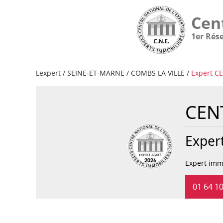
Cen
1er Rés
Lexpert
/
SEINE-ET-MARNE
/
COMBS LA VILLE
/
Expert C
CEN
Exper
Expert immo
01 64 10