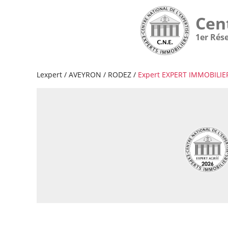
Cen
1er Rés
Lexpert
/
AVEYRON
/
RODEZ
/
Expert EXPERT IMMOBILI