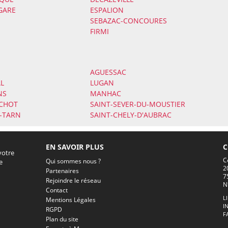
GARE
ESPALION
SEBAZAC-CONCOURES
FIRMI
AGUESSAC
L
LUGAN
NS
MANHAC
NCHOT
SAINT-SEVER-DU-MOUSTIER
R-TARN
SAINT-CHELY-D'AUBRAC
EN SAVOIR PLUS
C
votre
C
Qui sommes nous ?
e
2
Partenaires
7
Rejoindre le réseau
N
Contact
L
Mentions Légales
I
RGPD
F
Plan du site