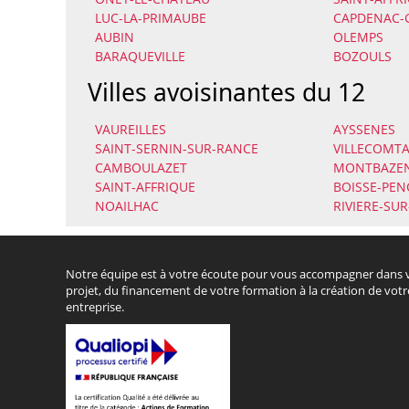
LUC-LA-PRIMAUBE
CAPDENAC-
AUBIN
OLEMPS
BARAQUEVILLE
BOZOULS
Villes avoisinantes du 12
VAUREILLES
AYSSENES
SAINT-SERNIN-SUR-RANCE
VILLECOMTA
CAMBOULAZET
MONTBAZE
SAINT-AFFRIQUE
BOISSE-PE
NOAILHAC
RIVIERE-SU
Notre équipe est à votre écoute pour vous accompagner dans 
projet, du financement de votre formation à la création de votr
entreprise.