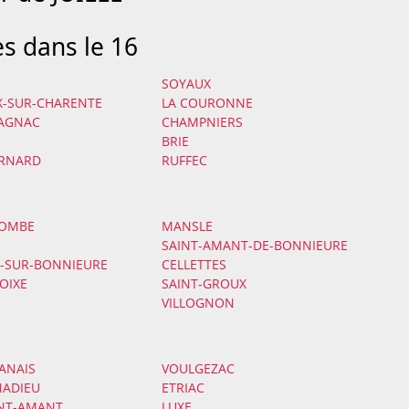
es dans le 16
SOYAUX
IX-SUR-CHARENTE
LA COURONNE
PAGNAC
CHAMPNIERS
BRIE
RNARD
RUFFEC
LOMBE
MANSLE
SAINT-AMANT-DE-BONNIEURE
S-SUR-BONNIEURE
CELLETTES
OIXE
SAINT-GROUX
VILLOGNON
ANAIS
VOULGEZAC
MADIEU
ETRIAC
INT-AMANT
LUXE