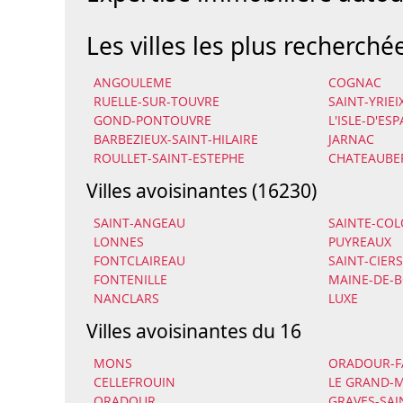
Les villes les plus recherché
ANGOULEME
COGNAC
RUELLE-SUR-TOUVRE
SAINT-YRIE
GOND-PONTOUVRE
L'ISLE-D'ES
BARBEZIEUX-SAINT-HILAIRE
JARNAC
ROULLET-SAINT-ESTEPHE
CHATEAUBE
Villes avoisinantes (16230)
SAINT-ANGEAU
SAINTE-CO
LONNES
PUYREAUX
FONTCLAIREAU
SAINT-CIER
FONTENILLE
MAINE-DE-B
NANCLARS
LUXE
Villes avoisinantes du 16
MONS
ORADOUR-F
CELLEFROUIN
LE GRAND-
ORADOUR
GRAVES-SA