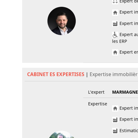
Expert de
Expert im
Expert im
Expert au
les ERP
Expert en
CABINET ES EXPERTISES
|
Expertise immobilièr
L'expert
MARMAGNE
Expertise
Expert im
Expert im
Estimati