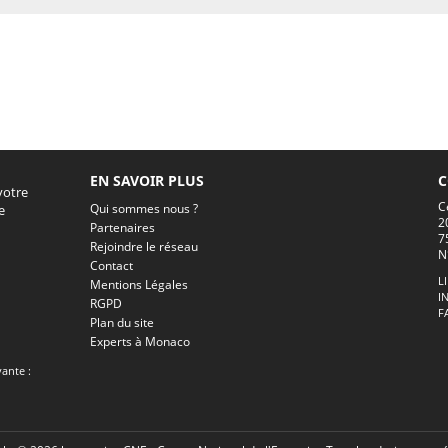
EN SAVOIR PLUS
C
votre
C
Qui sommes nous ?
e
2
Partenaires
7
Rejoindre le réseau
N
Contact
L
Mentions Légales
I
RGPD
F
Plan du site
Experts à Monaco
vante :