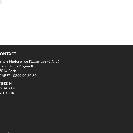
ONTACT
entre National de l'Expertise (C.N.E.)
0 rue Henri Regnault
5014 Paris
° VERT : 0800 00 80 89
INKEDIN
NSTAGRAM
ACEBOOK