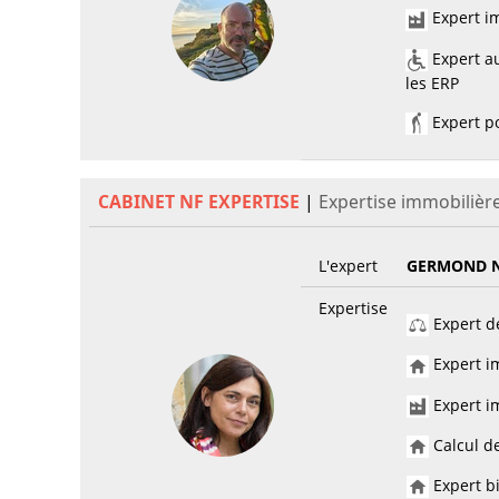
Expert im
Expert au
les ERP
Expert po
CABINET NF EXPERTISE
|
Expertise immobilièr
L'expert
GERMOND N
Expertise
Expert de
Expert im
Expert im
Calcul de
Expert bi