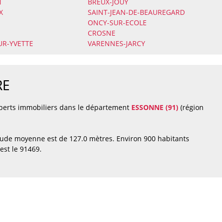
N
BREUX-JOUY
X
SAINT-JEAN-DE-BEAUREGARD
ONCY-SUR-ECOLE
CROSNE
UR-YVETTE
VARENNES-JARCY
RE
xperts immobiliers dans le département
ESSONNE (91)
(région
tude moyenne est de 127.0 mètres. Environ 900 habitants
st le 91469.