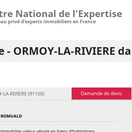
tre National de l'Expertise
eau privé d’experts immobiliers en France
re - ORMOY-LA-RIVIERE da
Demande de devis
-LA-RIVIERE (91150)
R ROMUALD
immobilier valeur vénale en biens d'habitations