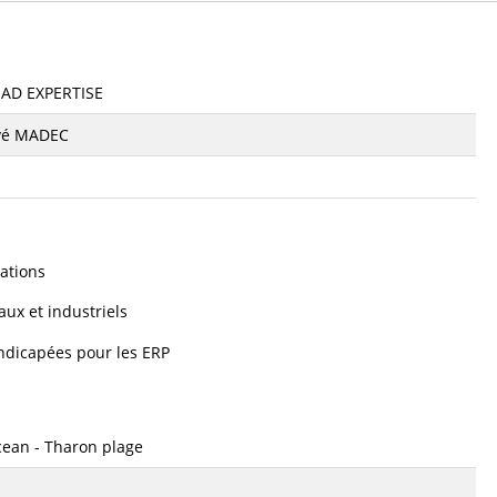
AD EXPERTISE
vé MADEC
ations
ux et industriels
andicapées pour les ERP
cean - Tharon plage