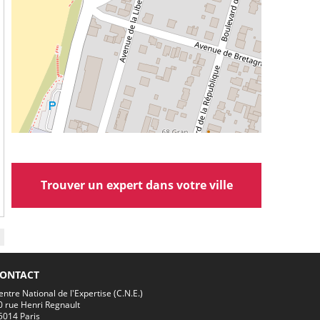
Trouver un expert dans votre ville
ONTACT
entre National de l'Expertise (C.N.E.)
0 rue Henri Regnault
5014 Paris