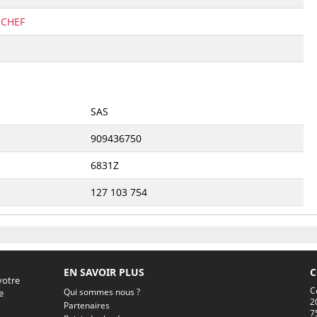
 CHEF
SAS
909436750
6831Z
127 103 754
EN SAVOIR PLUS
C
votre
C
Qui sommes nous ?
e
2
Partenaires
7