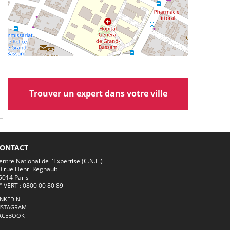
Trouver un expert dans votre ville
ONTACT
entre National de l'Expertise (C.N.E.)
0 rue Henri Regnault
5014 Paris
° VERT : 0800 00 80 89
INKEDIN
NSTAGRAM
ACEBOOK