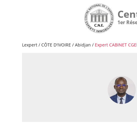
Cen
1er Rés
Lexpert
/
CÔTE D'IVOIRE
/
Abidjan
/
Expert CABINET CG