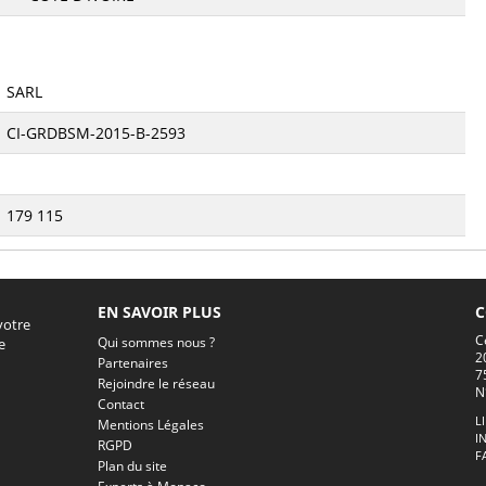
SARL
CI-GRDBSM-2015-B-2593
179 115
EN SAVOIR PLUS
C
votre
C
Qui sommes nous ?
e
2
Partenaires
7
Rejoindre le réseau
N
Contact
L
Mentions Légales
I
RGPD
F
Plan du site