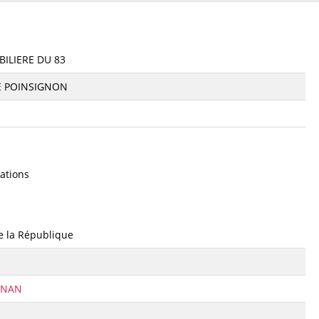
ILIERE DU 83
E POINSIGNON
ations
e la République
GNAN