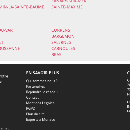
SANARY-SUR-MER
MIN-LA-SAINTE-BAUME
SAINTE-MAXIME
DU-VAR
CORRENS
BARGEMON
ET
SALERNES
RUSSANNE
CARNOULES
BRAS
EN SAVOIR PLUS
C
votre
C
Qui sommes nous ?
e
2
Partenaires
7
Rejoindre le réseau
N
Contact
L
Mentions Légales
I
RGPD
F
Plan du site
Experts à Monaco
vante :