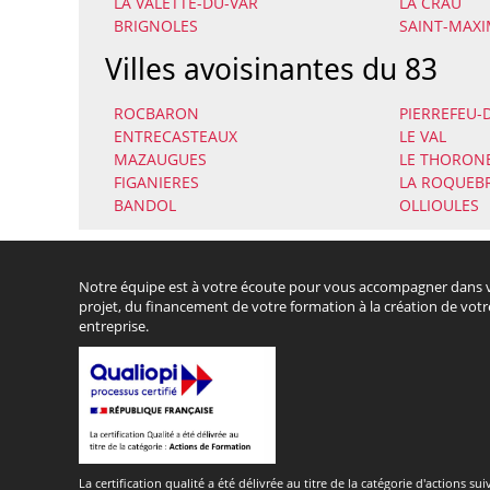
LA VALETTE-DU-VAR
LA CRAU
BRIGNOLES
SAINT-MAXI
Villes avoisinantes du 83
ROCBARON
PIERREFEU-
ENTRECASTEAUX
LE VAL
MAZAUGUES
LE THORON
FIGANIERES
LA ROQUEB
BANDOL
OLLIOULES
Notre équipe est à votre écoute pour vous accompagner dans 
projet, du financement de votre formation à la création de votr
entreprise.
La certification qualité a été délivrée au titre de la catégorie d'actions sui