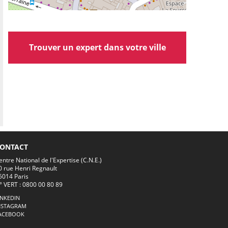
Trouver un expert dans votre ville
ONTACT
entre National de l'Expertise (C.N.E.)
0 rue Henri Regnault
5014 Paris
° VERT : 0800 00 80 89
INKEDIN
NSTAGRAM
ACEBOOK