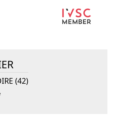
IER
IRE (42)
e