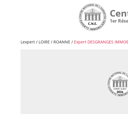
Cen
1er Rés
Lexpert
/
LOIRE
/
ROANNE
/
Expert DESGRANGES IMMOB