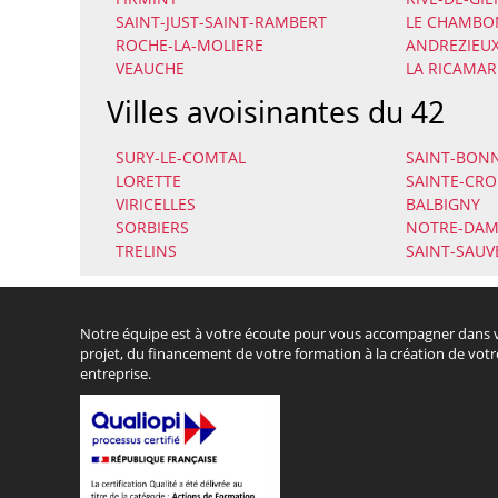
SAINT-JUST-SAINT-RAMBERT
LE CHAMBO
ROCHE-LA-MOLIERE
ANDREZIEU
VEAUCHE
LA RICAMAR
Villes avoisinantes du 42
SURY-LE-COMTAL
SAINT-BONN
LORETTE
SAINTE-CRO
VIRICELLES
BALBIGNY
SORBIERS
NOTRE-DAM
TRELINS
SAINT-SAUV
Notre équipe est à votre écoute pour vous accompagner dans 
projet, du financement de votre formation à la création de votr
entreprise.