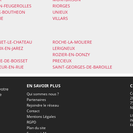
N-FEUGEROLLES
RIORGES
X-BOUTHEON
UNIEUX
IE
VILLARS
ET-LE-CHATEAU
ROCHE-LA-MOLIERE
IX-EN-JAREZ
LERIGNEUX
ROZIER-EN-DONZY
E-DE-BOISSET
PRECIEUX
EUR-EN-RUE
SAINT-GEORGES-DE-BAROILLE
EN SAVOIR PLUS
C
votre
C
Qui sommes nous ?
e
2
Partenaires
7
Rejoindre le réseau
N
Contact
L
Mentions Légales
I
RGPD
F
Plan du site