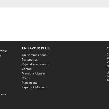
EN SAVOIR PLUS
C
votre
C
Qui sommes nous ?
e
2
Partenaires
7
Rejoindre le réseau
N
Contact
L
Mentions Légales
I
RGPD
F
Plan du site
Experts à Monaco
vante :