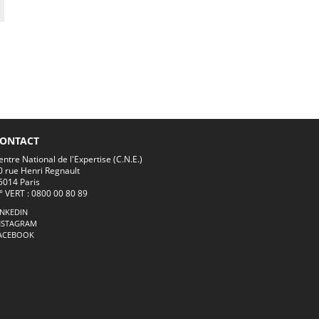
ONTACT
entre National de l'Expertise (C.N.E.)
0 rue Henri Regnault
5014 Paris
° VERT : 0800 00 80 89
INKEDIN
NSTAGRAM
ACEBOOK