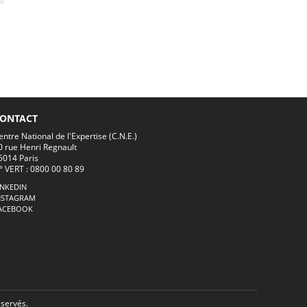
ONTACT
entre National de l'Expertise (C.N.E.)
0 rue Henri Regnault
5014 Paris
° VERT : 0800 00 80 89
INKEDIN
NSTAGRAM
ACEBOOK
éservés.