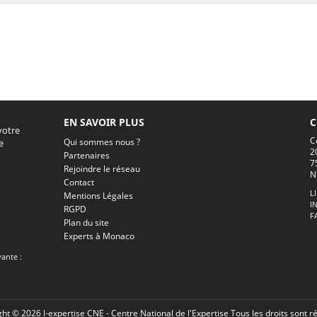
EN SAVOIR PLUS
C
votre
C
Qui sommes nous ?
e
2
Partenaires
7
Rejoindre le réseau
N
Contact
L
Mentions Légales
I
RGPD
F
Plan du site
Experts à Monaco
vante :
ht © 2026 l-expertise CNE - Centre National de l'Expertise Tous les droits sont r