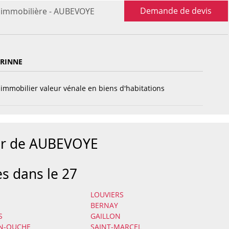
Demande de devis
 immobilière - AUBEVOYE
ORINNE
immobilier valeur vénale en biens d'habitations
our de AUBEVOYE
es dans le 27
LOUVIERS
BERNAY
S
GAILLON
N-OUCHE
SAINT-MARCEL