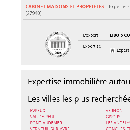
CABINET MAISONS ET PROPRIETES
|
Expertise
(27940)
L'expert
LIBOIS C
Expertise
Expert 
Expertise immobilière aut
Les villes les plus recherché
EVREUX
VERNON
VAL-DE-REUIL
GISORS
PONT-AUDEMER
LES ANDELY
VERNEUIL-SUR-AVRE
CONCHES-E