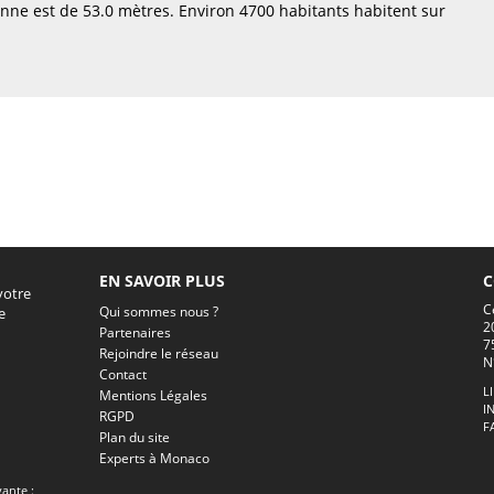
nne est de 53.0 mètres. Environ 4700 habitants habitent sur
EN SAVOIR PLUS
C
votre
C
Qui sommes nous ?
e
2
Partenaires
7
Rejoindre le réseau
N
Contact
L
Mentions Légales
I
RGPD
F
Plan du site
Experts à Monaco
vante :