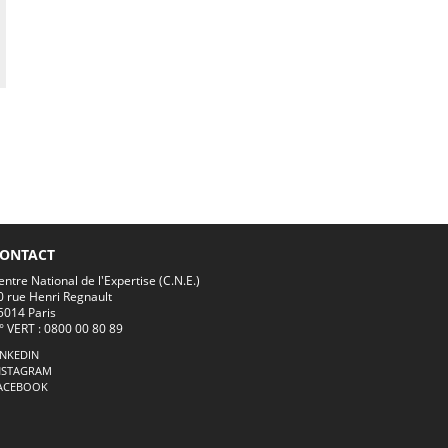
ONTACT
entre National de l'Expertise (C.N.E.)
0 rue Henri Regnault
5014 Paris
° VERT : 0800 00 80 89
INKEDIN
NSTAGRAM
ACEBOOK