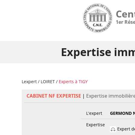
Cen
1er Rés
Expertise imm
Lexpert
/
LOIRET
/
Experts à TIGY
CABINET NF EXPERTISE
|
Expertise immobilière
L'expert
GERMOND N
Expertise
Expert de