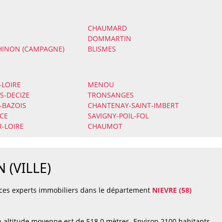
CHAUMARD
DOMMARTIN
HINON (CAMPAGNE)
BLISMES
-LOIRE
MENOU
S-DECIZE
TRONSANGES
-BAZOIS
CHANTENAY-SAINT-IMBERT
ICE
SAVIGNY-POIL-FOL
R-LOIRE
CHAUMOT
 (VILLE)
 ces experts immobiliers dans le département
NIEVRE (58)
 altitude moyenne est de 518.0 mètres. Environ 2100 habitants