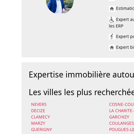
Estimatio
Expert au
les ERP
Expert po
Expert bi
Expertise immobilière aut
Les villes les plus recherché
NEVERS
COSNE-COUR
DECIZE
LA CHARITE
CLAMECY
GARCHIZY
MARZY
COULANGES
GUERIGNY
POUGUES-LE