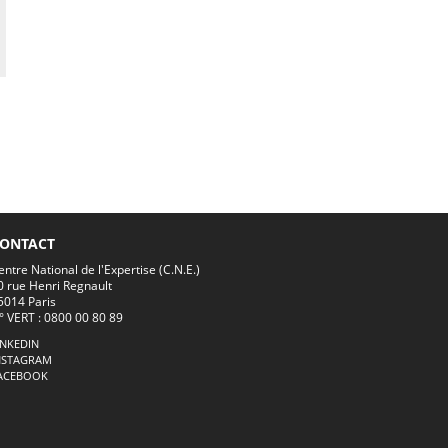
ONTACT
entre National de l'Expertise (C.N.E.)
0 rue Henri Regnault
5014 Paris
° VERT : 0800 00 80 89
INKEDIN
NSTAGRAM
ACEBOOK