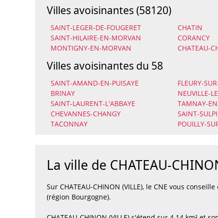
Villes avoisinantes (58120)
SAINT-LEGER-DE-FOUGERET
CHATIN
SAINT-HILAIRE-EN-MORVAN
CORANCY
MONTIGNY-EN-MORVAN
CHATEAU-C
Villes avoisinantes du 58
SAINT-AMAND-EN-PUISAYE
FLEURY-SUR
BRINAY
NEUVILLE-LE
SAINT-LAURENT-L'ABBAYE
TAMNAY-EN
CHEVANNES-CHANGY
SAINT-SULP
TACONNAY
POUILLY-SU
La ville de CHATEAU-CHINON
Sur CHATEAU-CHINON (VILLE), le CNE vous conseille
(région Bourgogne).
CHATEAU-CHINON (VILLE) s'étend sur 4.14 km² et son