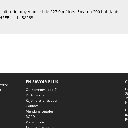
 altitude moyenne est de 227.0 mètres. Environ 200 habitants
SEE est le 58263.
EN SAVOIR PLUS
C
votre
C
Qui sommes nous ?
e
2
Partenaires
7
Rejoindre le réseau
N
Contact
L
Mentions Légales
I
RGPD
F
Plan du site
Experts à Monaco