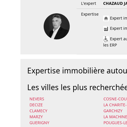
L'expert
CHAZAUD J
Expertise
Expert im
Expert im
Expert au
les ERP
Expertise immobilière aut
Les villes les plus recherché
NEVERS
COSNE-COUR
DECIZE
LA CHARITE
CLAMECY
GARCHIZY
MARZY
LA MACHIN
GUERIGNY
POUGUES-LE