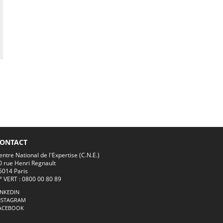
ONTACT
entre National de l'Expertise (C.N.E.)
0 rue Henri Regnault
5014 Paris
° VERT : 0800 00 80 89
INKEDIN
NSTAGRAM
ACEBOOK