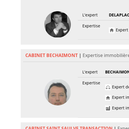
L'expert
DELAPLAC
Expertise
Expert 
CABINET BECHAIMONT
|
Expertise immobilièr
L'expert
BECHAIMO
Expertise
Expert de
Expert im
Expert im
CABINET SAINT SAULVE TRANSACTION
|
Exper