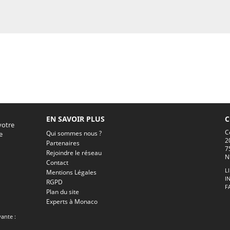
EN SAVOIR PLUS
C
votre
C
Qui sommes nous ?
e
2
Partenaires
7
Rejoindre le réseau
N
Contact
L
Mentions Légales
I
RGPD
F
Plan du site
Experts à Monaco
vante :