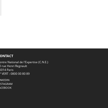
ONTACT
entre National de l'Expertise (C.N.E.)
0 rue Henri Regnault
5014 Paris
° VERT : 0800 00 80 89
INKEDIN
NSTAGRAM
ACEBOOK