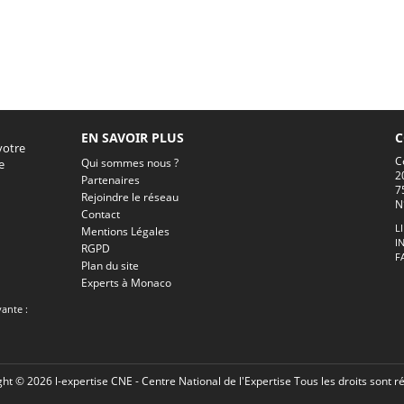
EN SAVOIR PLUS
C
votre
C
Qui sommes nous ?
e
2
Partenaires
7
Rejoindre le réseau
N
Contact
L
Mentions Légales
I
RGPD
F
Plan du site
Experts à Monaco
vante :
ht © 2026 l-expertise CNE - Centre National de l'Expertise Tous les droits sont r