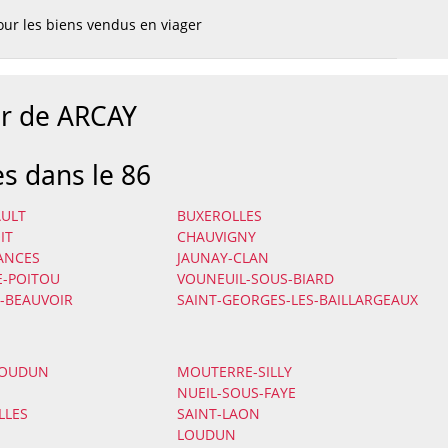
ur les biens vendus en viager
ur de ARCAY
es dans le 86
AULT
BUXEROLLES
IT
CHAUVIGNY
ANCES
JAUNAY-CLAN
E-POITOU
VOUNEUIL-SOUS-BIARD
-BEAUVOIR
SAINT-GEORGES-LES-BAILLARGEAUX
LOUDUN
MOUTERRE-SILLY
NUEIL-SOUS-FAYE
LES
SAINT-LAON
LOUDUN