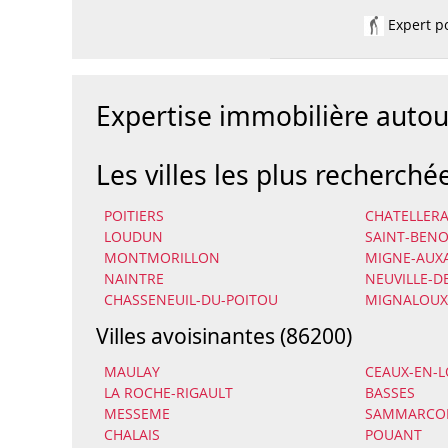
Expert po
Expertise immobilière auto
Les villes les plus recherché
POITIERS
CHATELLER
LOUDUN
SAINT-BENO
MONTMORILLON
MIGNE-AUX
NAINTRE
NEUVILLE-D
CHASSENEUIL-DU-POITOU
MIGNALOUX
Villes avoisinantes (86200)
MAULAY
CEAUX-EN-
LA ROCHE-RIGAULT
BASSES
MESSEME
SAMMARCOL
CHALAIS
POUANT