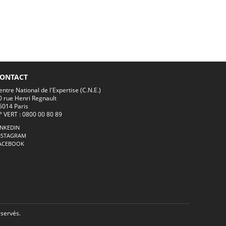
ONTACT
entre National de l'Expertise (C.N.E.)
0 rue Henri Regnault
5014 Paris
° VERT : 0800 00 80 89
INKEDIN
NSTAGRAM
ACEBOOK
éservés.