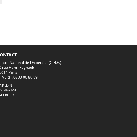
ONTACT
entre National de l'Expertise (C.N.E.)
0 rue Henri Regnault
5014 Paris
° VERT : 0800 00 80 89
INKEDIN
NSTAGRAM
ACEBOOK