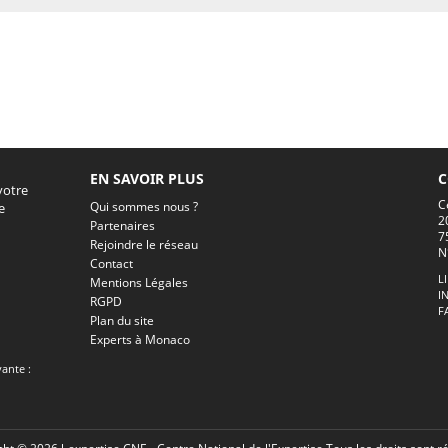
EN SAVOIR PLUS
C
votre
C
Qui sommes nous ?
e
2
Partenaires
7
Rejoindre le réseau
N
Contact
L
Mentions Légales
I
RGPD
F
Plan du site
Experts à Monaco
vante :