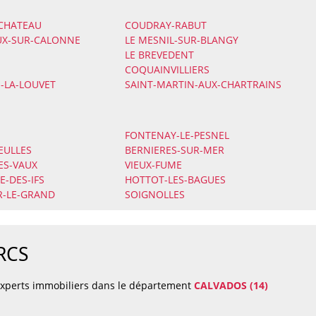
-CHATEAU
COUDRAY-RABUT
UX-SUR-CALONNE
LE MESNIL-SUR-BLANGY
LE BREVEDENT
COQUAINVILLIERS
-LA-LOUVET
SAINT-MARTIN-AUX-CHARTRAINS
FONTENAY-LE-PESNEL
EULLES
BERNIERES-SUR-MER
ES-VAUX
VIEUX-FUME
E-DES-IFS
HOTTOT-LES-BAGUES
R-LE-GRAND
SOIGNOLLES
ARCS
 experts immobiliers dans le département
CALVADOS (14)