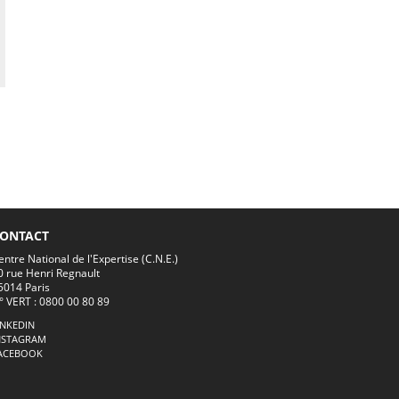
ONTACT
entre National de l'Expertise (C.N.E.)
0 rue Henri Regnault
5014 Paris
° VERT : 0800 00 80 89
INKEDIN
NSTAGRAM
ACEBOOK