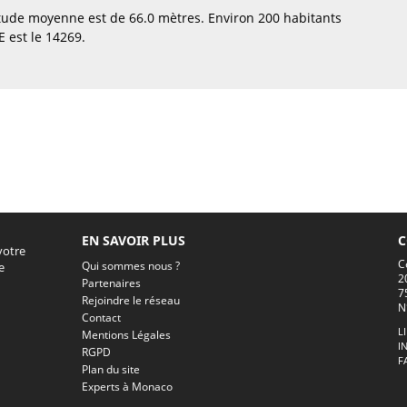
itude moyenne est de 66.0 mètres. Environ 200 habitants
 est le 14269.
EN SAVOIR PLUS
C
votre
C
Qui sommes nous ?
e
2
Partenaires
7
Rejoindre le réseau
N
Contact
L
Mentions Légales
I
RGPD
F
Plan du site
Experts à Monaco