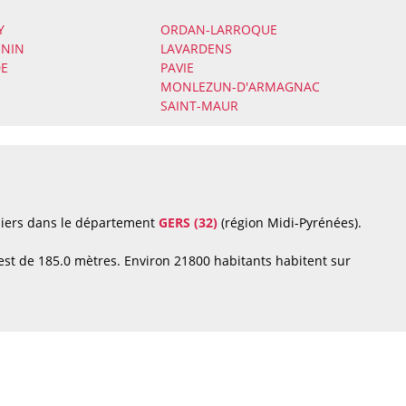
Y
ORDAN-LARROQUE
ONIN
LAVARDENS
DE
PAVIE
MONLEZUN-D'ARMAGNAC
SAINT-MAUR
liers dans le département
GERS (32)
(région Midi-Pyrénées).
est de 185.0 mètres. Environ 21800 habitants habitent sur