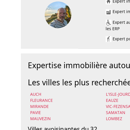
Expert im
Expert im
Expert au
les ERP
Expert po
Expertise immobilière auto
Les villes les plus recherché
AUCH
L'ISLE-JOUR
FLEURANCE
EAUZE
MIRANDE
VIC-FEZENS
PAVIE
SAMATAN
MAUVEZIN
LOMBEZ
Villes avoisinantes du 32