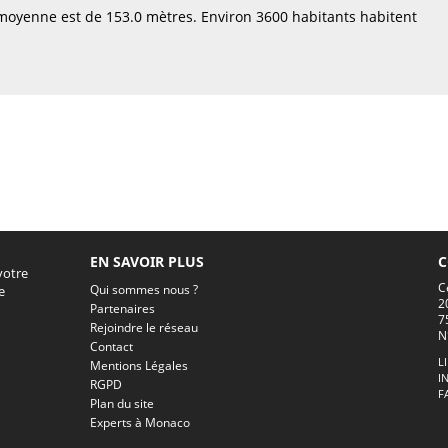
 moyenne est de 153.0 mètres. Environ 3600 habitants habitent
EN SAVOIR PLUS
C
votre
C
Qui sommes nous ?
e
2
Partenaires
7
Rejoindre le réseau
N
Contact
L
Mentions Légales
I
RGPD
F
Plan du site
Experts à Monaco