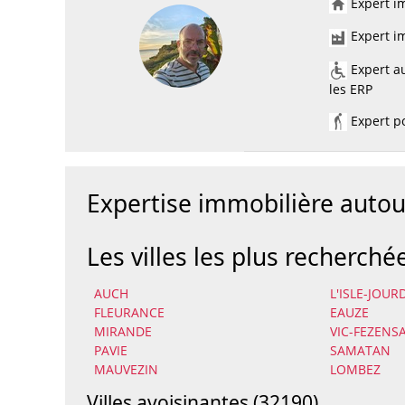
Expert im
Expert im
Expert au
les ERP
Expert po
Expertise immobilière auto
Les villes les plus recherché
AUCH
L'ISLE-JOUR
FLEURANCE
EAUZE
MIRANDE
VIC-FEZENS
PAVIE
SAMATAN
MAUVEZIN
LOMBEZ
Villes avoisinantes (32190)