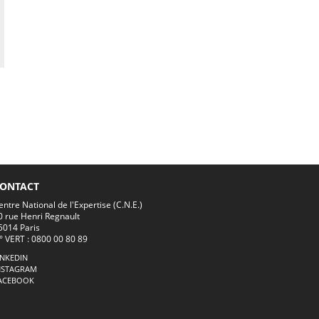
ONTACT
entre National de l'Expertise (C.N.E.)
0 rue Henri Regnault
5014 Paris
° VERT : 0800 00 80 89
INKEDIN
NSTAGRAM
ACEBOOK