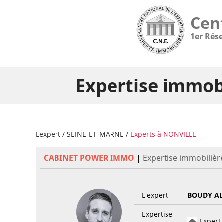
Cen
1er Rés
Expertise immob
Lexpert
/
SEINE-ET-MARNE
/
Experts à NONVILLE
CABINET POWER IMMO
|
Expertise immobilièr
L'expert
BOUDY A
Expertise
Expert 