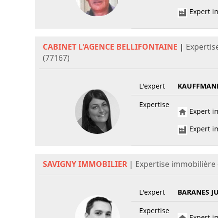
Expert im
CABINET L'AGENCE BELLIFONTAINE
|
Experti
(77167)
L'expert
KAUFFMANN
Expertise
Expert im
Expert im
SAVIGNY IMMOBILIER
|
Expertise immobilièr
L'expert
BARANES J
Expertise
Expert im