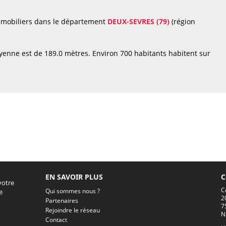
immobiliers dans le département
DEUX-SEVRES (79)
(région
yenne est de 189.0 mètres. Environ 700 habitants habitent sur
EN SAVOIR PLUS
C
votre
C
Qui sommes nous ?
e
2
Partenaires
7
Rejoindre le réseau
N
Contact