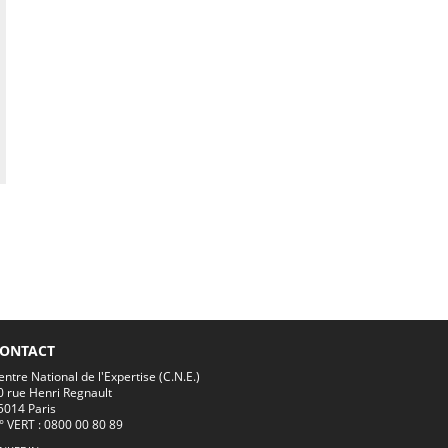
ONTACT
entre National de l'Expertise (C.N.E.)
0 rue Henri Regnault
5014 Paris
° VERT : 0800 00 80 89