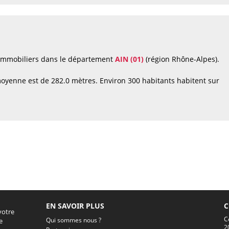
 immobiliers dans le département
AIN (01)
(région Rhône-Alpes).
oyenne est de 282.0 mètres. Environ 300 habitants habitent sur
EN SAVOIR PLUS
C
votre
C
Qui sommes nous ?
e
2