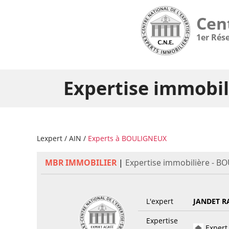
Cen
1er Rés
Expertise immobi
Lexpert
/
AIN
/
Experts à BOULIGNEUX
MBR IMMOBILIER
|
Expertise immobilière - B
L'expert
JANDET R
Expertise
Expert 