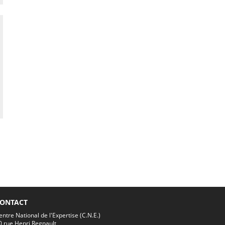
ONTACT
entre National de l'Expertise (C.N.E.)
0 rue Henri Regnault