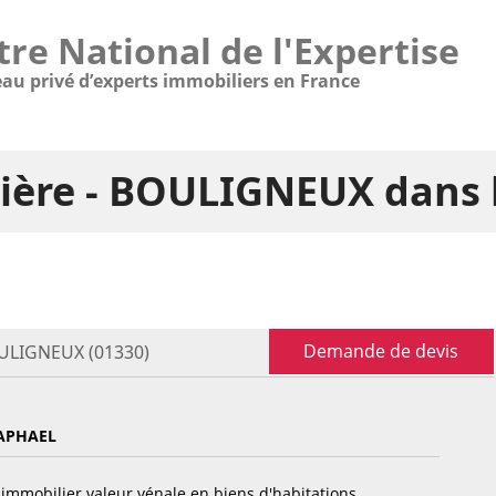
tre National de l'Expertise
eau privé d’experts immobiliers en France
lière - BOULIGNEUX dans 
Demande de devis
OULIGNEUX (01330)
APHAEL
immobilier valeur vénale en biens d'habitations