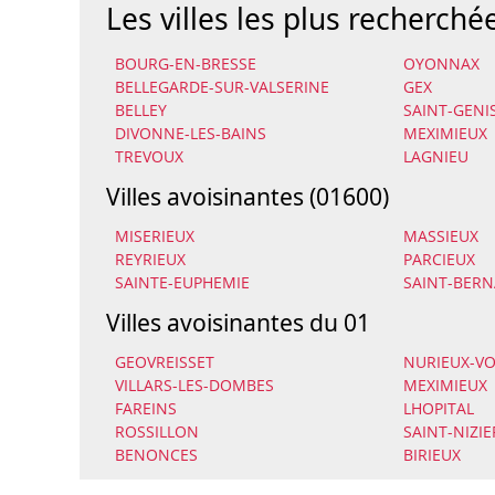
Les villes les plus recherché
BOURG-EN-BRESSE
OYONNAX
BELLEGARDE-SUR-VALSERINE
GEX
BELLEY
SAINT-GENI
DIVONNE-LES-BAINS
MEXIMIEUX
TREVOUX
LAGNIEU
Villes avoisinantes (01600)
MISERIEUX
MASSIEUX
REYRIEUX
PARCIEUX
SAINTE-EUPHEMIE
SAINT-BER
Villes avoisinantes du 01
GEOVREISSET
NURIEUX-V
VILLARS-LES-DOMBES
MEXIMIEUX
FAREINS
LHOPITAL
ROSSILLON
SAINT-NIZI
BENONCES
BIRIEUX