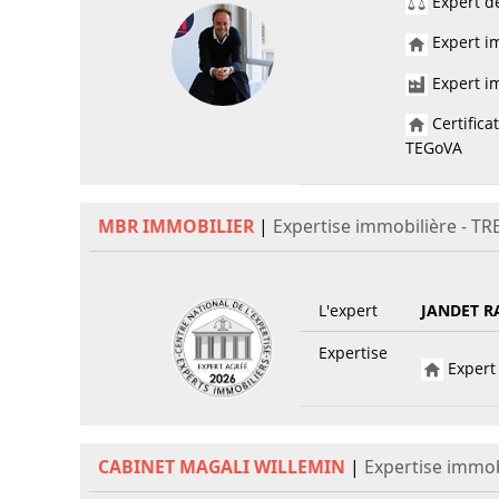
Expert de
Expert im
Expert im
Certifica
TEGoVA
MBR IMMOBILIER
|
Expertise immobilière - T
L'expert
JANDET R
Expertise
Expert 
CABINET MAGALI WILLEMIN
|
Expertise immob