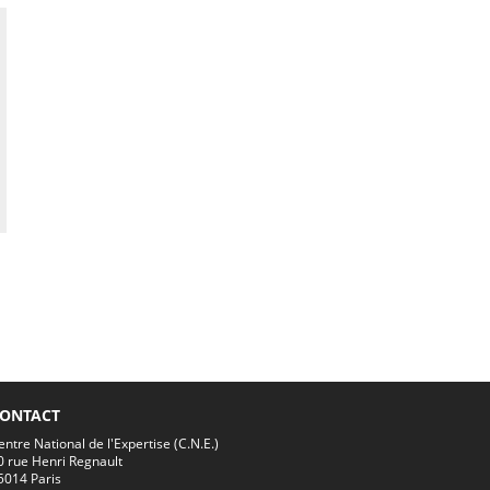
ONTACT
entre National de l'Expertise (C.N.E.)
0 rue Henri Regnault
5014 Paris