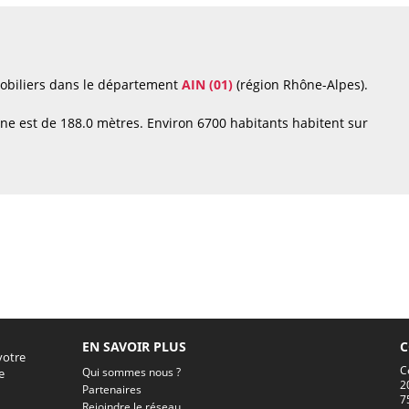
mobiliers dans le département
AIN (01)
(région Rhône-Alpes).
ne est de 188.0 mètres. Environ 6700 habitants habitent sur
EN SAVOIR PLUS
C
votre
C
Qui sommes nous ?
e
2
Partenaires
7
Rejoindre le réseau