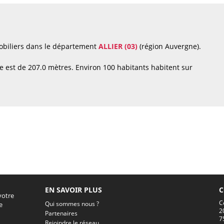
obiliers dans le département
ALLIER (03)
(région Auvergne).
 est de 207.0 mètres. Environ 100 habitants habitent sur
EN SAVOIR PLUS
C
votre
C
Qui sommes nous ?
e
2
Partenaires
7
Rejoindre le réseau