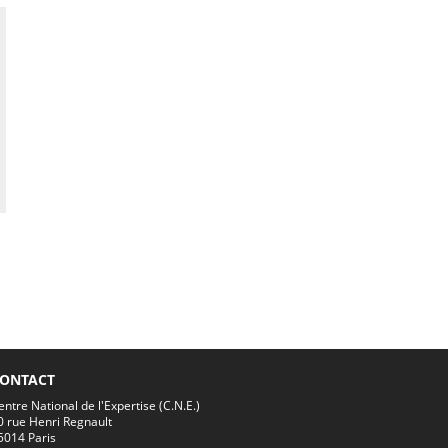
ONTACT
entre National de l'Expertise (C.N.E.)
0 rue Henri Regnault
5014 Paris