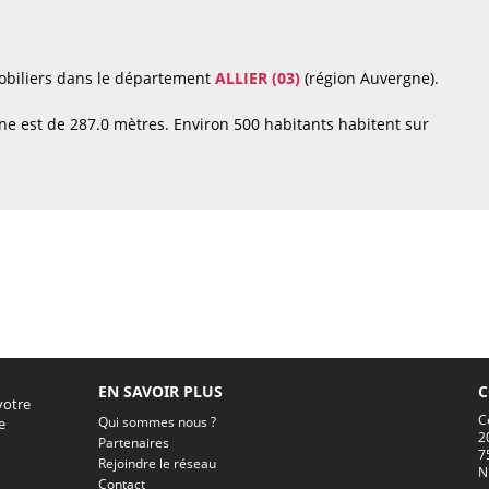
mobiliers dans le département
ALLIER (03)
(région Auvergne).
ne est de 287.0 mètres. Environ 500 habitants habitent sur
EN SAVOIR PLUS
C
votre
C
Qui sommes nous ?
e
2
Partenaires
7
Rejoindre le réseau
N
Contact