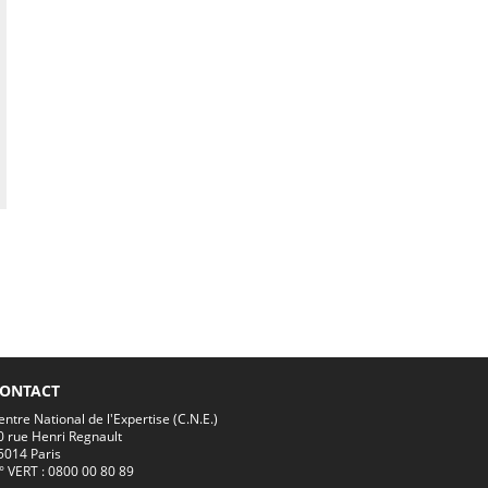
ONTACT
entre National de l'Expertise (C.N.E.)
0 rue Henri Regnault
5014 Paris
° VERT : 0800 00 80 89