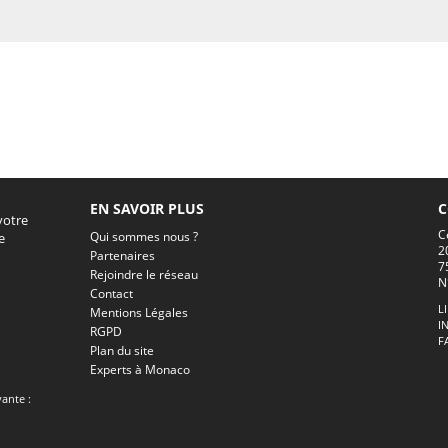
EN SAVOIR PLUS
C
votre
C
Qui sommes nous ?
e
2
Partenaires
7
Rejoindre le réseau
N
Contact
L
Mentions Légales
I
RGPD
F
Plan du site
Experts à Monaco
vante :