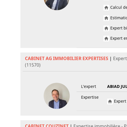
Calcul de
Estimatio
Expert bi
Expert en
CABINET AG IMMOBILIER EXPERTISES
|
Expert
(11570)
L'expert
ABIAD JU
Expertise
Expert 
CABINET COUZINET
|
Expertise immobilière - 