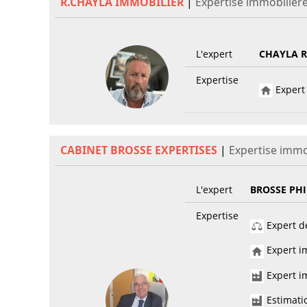
R.CHAYLA IMMOBILIER
|
Expertise immobilière
L'expert
CHAYLA R
Expertise
Expert 
CABINET BROSSE EXPERTISES
|
Expertise immo
L'expert
BROSSE PHI
Expertise
Expert de
Expert im
Expert im
Estimati