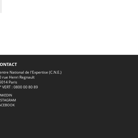
ONTACT
entre National de l'Expertise (C.N.E.)
0 rue Henri Regnault
5014 Paris
° VERT : 0800 00 80 89
INKEDIN
NSTAGRAM
ACEBOOK