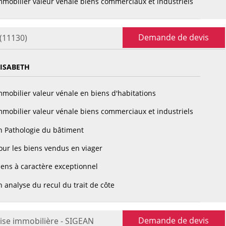
mobilier valeur vénale biens commerciaux et industriels
Demande de devis
(11130)
LISABETH
mobilier valeur vénale en biens d'habitations
mobilier valeur vénale biens commerciaux et industriels
n Pathologie du bâtiment
ur les biens vendus en viager
ens à caractère exceptionnel
 analyse du recul du trait de côte
Demande de devis
ise immobilière - SIGEAN