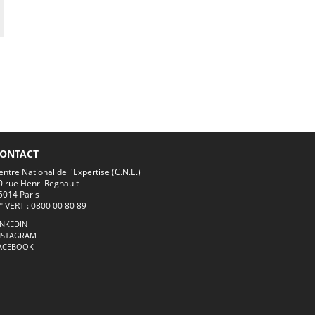
ONTACT
entre National de l'Expertise (C.N.E.)
0 rue Henri Regnault
5014 Paris
° VERT : 0800 00 80 89
INKEDIN
NSTAGRAM
ACEBOOK