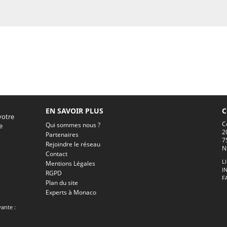
EN SAVOIR PLUS
C
votre
C
Qui sommes nous ?
e
2
Partenaires
7
Rejoindre le réseau
N
Contact
L
Mentions Légales
I
RGPD
F
Plan du site
Experts à Monaco
vante :