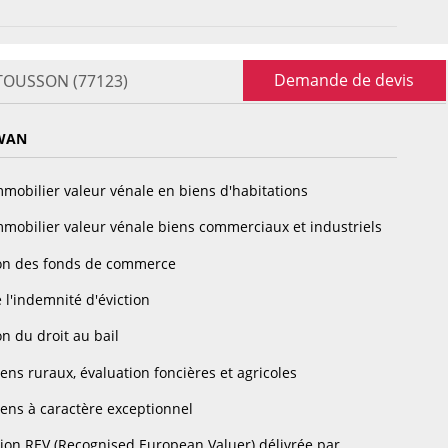
Demande de devis
 TOUSSON (77123)
WAN
mobilier valeur vénale en biens d'habitations
mobilier valeur vénale biens commerciaux et industriels
on des fonds de commerce
 l'indemnité d'éviction
n du droit au bail
ens ruraux, évaluation foncières et agricoles
ens à caractère exceptionnel
tion REV (Recognised European Valuer) délivrée par