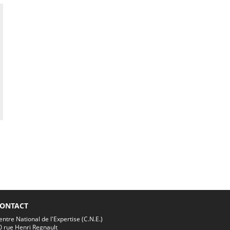
ONTACT
entre National de l'Expertise (C.N.E.)
0 rue Henri Regnault