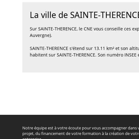
La ville de SAINTE-THERENC
Sur SAINTE-THERENCE, le CNE vous conseille ces ex
Auvergne).
SAINTE-THERENCE s'étend sur 13.11 km² et son altit
habitent sur SAINTE-THERENCE. Son numéro INSEE e
Notre équipe est à votre écoute pour vous accompagner dans 
projet, du financement de votre formation à la création de votr