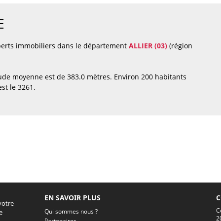
E
perts immobiliers dans le département
ALLIER (03)
(région
ude moyenne est de 383.0 mètres. Environ 200 habitants
st le 3261.
EN SAVOIR PLUS
C
votre
C
Qui sommes nous ?
e
2
Partenaires