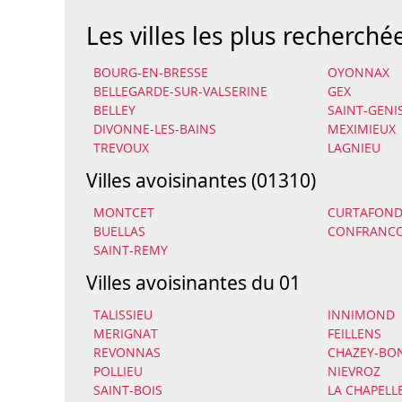
Les villes les plus recherché
BOURG-EN-BRESSE
OYONNAX
BELLEGARDE-SUR-VALSERINE
GEX
BELLEY
SAINT-GENI
DIVONNE-LES-BAINS
MEXIMIEUX
TREVOUX
LAGNIEU
Villes avoisinantes (01310)
MONTCET
CURTAFON
BUELLAS
CONFRANC
SAINT-REMY
Villes avoisinantes du 01
TALISSIEU
INNIMOND
MERIGNAT
FEILLENS
REVONNAS
CHAZEY-BO
POLLIEU
NIEVROZ
SAINT-BOIS
LA CHAPELL