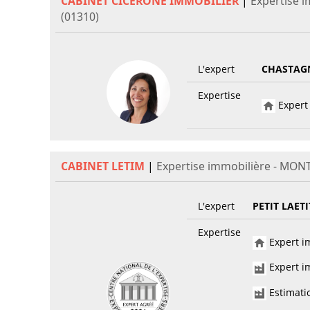
CABINET CICERONE IMMOBILIER
|
Expertise 
(01310)
L'expert
CHASTAG
Expertise
Expert 
CABINET LETIM
|
Expertise immobilière - MON
L'expert
PETIT LAETI
Expertise
Expert im
Expert im
Estimati