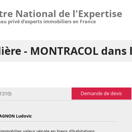
tre National de l'Expertise
eau privé d’experts immobiliers en France
lière - MONTRACOL dans 
Demande de devis
1310)
AGNON Ludovic
immobilier valeur vénale en biens d'habitations