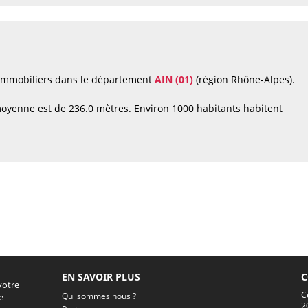
 immobiliers dans le département
AIN (01)
(région Rhône-Alpes).
oyenne est de 236.0 mètres. Environ 1000 habitants habitent
EN SAVOIR PLUS
C
votre
C
Qui sommes nous ?
e
2