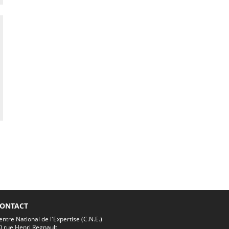
ONTACT
entre National de l'Expertise (C.N.E.)
0 rue Henri Regnault